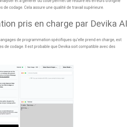
 analyser et à générer du code permet de réduire les erreurs d’origine
s de codage. Cela assure une qualité de travail supérieure.
on pris en charge par Devika A
s langages de programmation spécifiques qu’elle prend en charge, est
s de codage. Il est probable que Devika soit compatible avec des