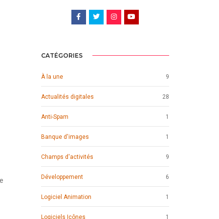
CATÉGORIES
À la une
9
Actualités digitales
28
Anti-Spam
1
Banque d'images
1
Champs d'activités
9
Développement
6
re
Logiciel Animation
1
Logiciels Icônes
1