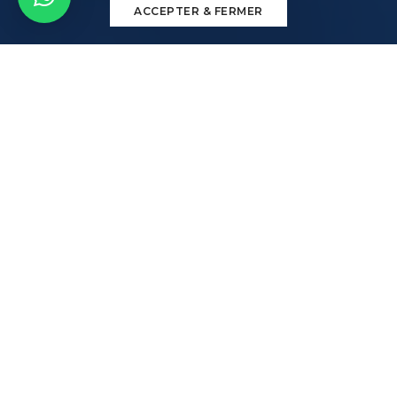
ACCEPTER & FERMER
Nous sommes une agence de marketing et de
production de solutions en technologie web
Nous assurons la croissance de
votre entreprise à travers le
marketing,
le développement de sites web
et d'applications mobiles de
qualité.