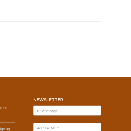
NEWSLETTER
ualité…
ige un