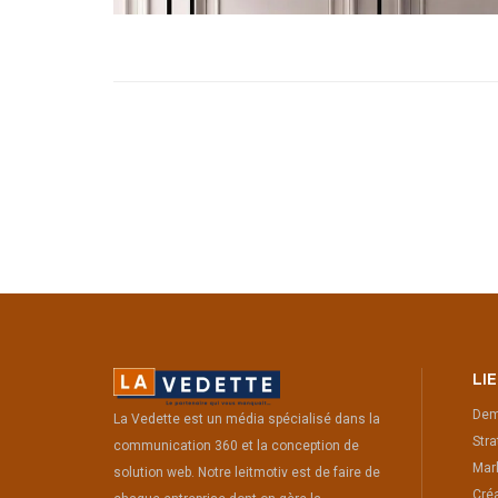
LI
Dem
La Vedette est un média spécialisé dans la
Stra
communication 360 et la conception de
Mark
solution web. Notre leitmotiv est de faire de
Créa