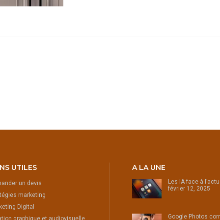
ENS UTILES
A LA UNE
Les IA face à l’act
ander un devis
février 12, 2025
tégies marketing
eting Digital
Google Photos corr
tion graphique et audiovisuelle