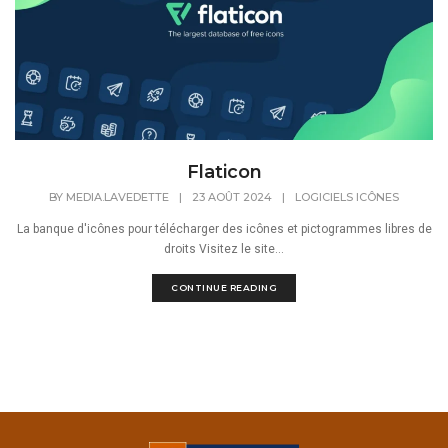
Flaticon
BY
MEDIA.LAVEDETTE
|
23 AOÛT 2024
|
LOGICIELS ICÔNES
La banque d'icônes pour télécharger des icônes et pictogrammes libres de
droits Visitez le site...
CONTINUE READING