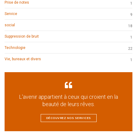
Prise de notes
1
Service
9
social
18
Suppression de bruit
1
Technologie
22
Vie, bureaux et divers
1
L'avenir appartient à ceux qui croient en la
beauté de leurs rêves.
DÉCOUVREZ NOS SERVICES