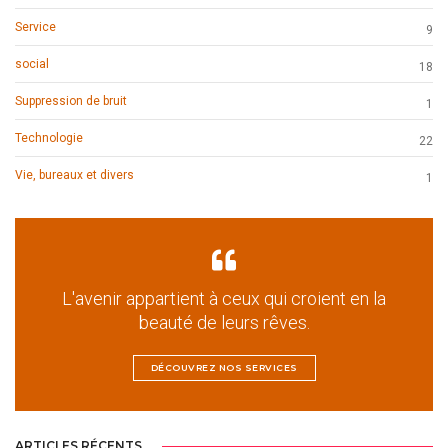
Service
9
social
18
Suppression de bruit
1
Technologie
22
Vie, bureaux et divers
1
L'avenir appartient à ceux qui croient en la
beauté de leurs rêves.
DÉCOUVREZ NOS SERVICES
ARTICLES RÉCENTS