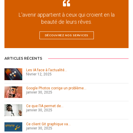
L'avenir appartient à ceux qui croient en la
beauté de leurs rêves.
DÉCOUVREZ NOS SERVICES
ARTICLES RÉCENTS
Les IA face à l’actualité…
février 12, 2025
Google Photos corrige un problème…
janvier 30, 2025
Ce que l’IA permet de…
janvier 30, 2025
Ce client Git graphique va…
janvier 30, 2025