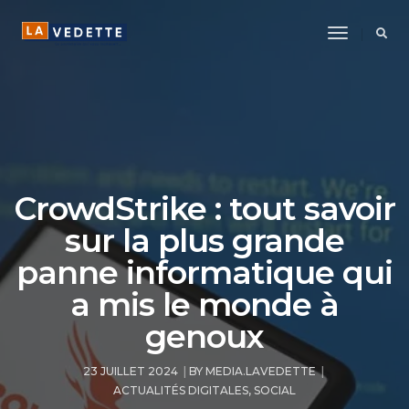
Toggle
Navigatio
CrowdStrike : tout savoir
sur la plus grande
panne informatique qui
a mis le monde à
genoux
23 JUILLET 2024
BY
MEDIA.LAVEDETTE
ACTUALITÉS DIGITALES
,
SOCIAL