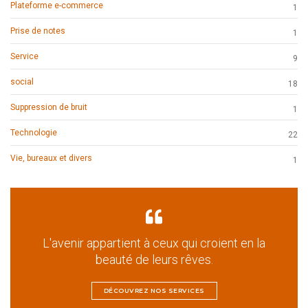
Plateforme e-commerce
1
Prise de notes
1
Service
9
social
18
Suppression de bruit
1
Technologie
22
Vie, bureaux et divers
1
L'avenir appartient à ceux qui croient en la
beauté de leurs rêves.
DÉCOUVREZ NOS SERVICES