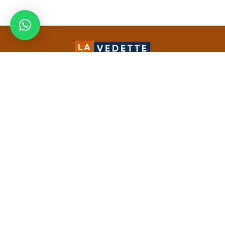
La Vedette est un média spécialisé dans la communication 360 et la
conception de solution web. Notre leitmotiv est de faire de chaque
entreprise dont on gère la communication la vedette de son secteur
d'activité.
LIENS UTILES
Demander un devis
Stratégies marketing
Marketing Digital
Création graphique et audiovisuelle
Développement web et mobile
Formations
Mentions légales