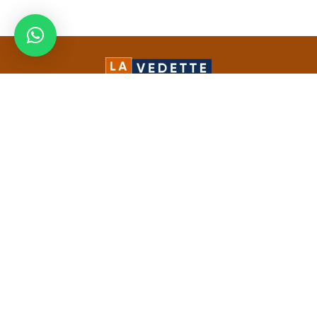
La Vedette est un média spécialisé dans la communication 360 et la
conception de solution web. Notre leitmotiv est de faire de chaque
entreprise dont on gère la communication la vedette de son secteur
d'activité.
LIENS UTILES
Demander un devis
Stratégies marketing
Marketing Digital
Création graphique et audiovisuelle
Développement web et mobile
Formations
Mentions légales