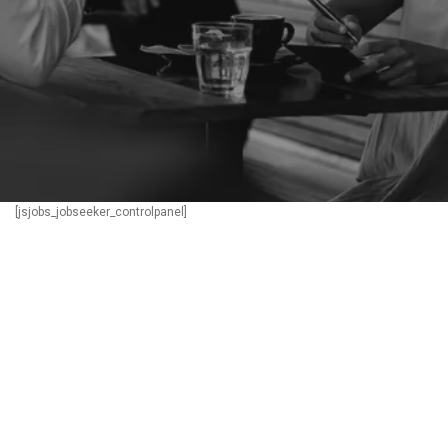
[jsjobs_jobseeker_controlpanel]