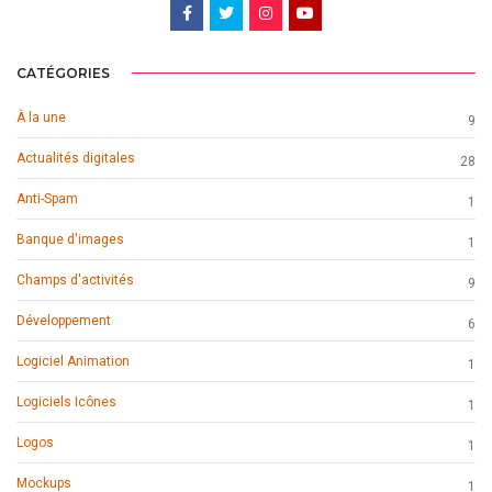
CATÉGORIES
À la une
9
Actualités digitales
28
Anti-Spam
1
Banque d'images
1
Champs d'activités
9
Développement
6
Logiciel Animation
1
Logiciels Icônes
1
Logos
1
Mockups
1