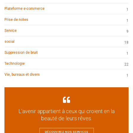
Plateforme e-commerce
1
Prise de notes
1
Service
9
social
18
Suppression de bruit
1
Technologie
22
Vie, bureaux et divers
1
L'avenir appartient à ceux qui croient en la
beauté de leurs rêves.
DÉCOUVREZ NOS SERVICES