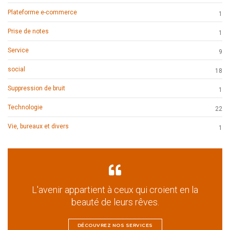
Plateforme e-commerce
1
Prise de notes
1
Service
9
social
18
Suppression de bruit
1
Technologie
22
Vie, bureaux et divers
1
L'avenir appartient à ceux qui croient en la
beauté de leurs rêves.
DÉCOUVREZ NOS SERVICES