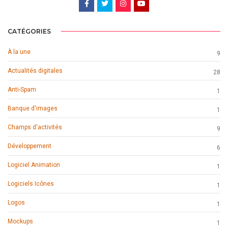
CATÉGORIES
À la une
9
Actualités digitales
28
Anti-Spam
1
Banque d'images
1
Champs d'activités
9
Développement
6
Logiciel Animation
1
Logiciels Icônes
1
Logos
1
Mockups
1