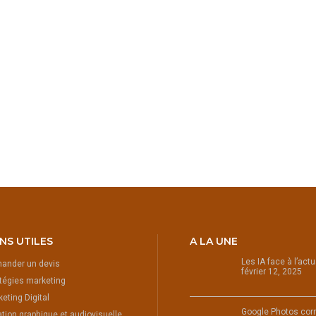
ENS UTILES
A LA UNE
Les IA face à l’act
ander un devis
février 12, 2025
tégies marketing
eting Digital
Google Photos corr
tion graphique et audiovisuelle