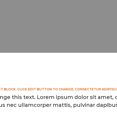
XT BLOCK. CLICK EDIT BUTTON TO CHANGE, CONSECTETUR ADIPISCI
nge this text. Lorem ipsum dolor sit amet, co
us nec ullamcorper mattis, pulvinar dapibus