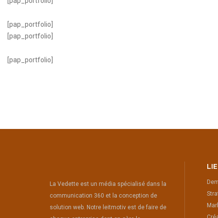
[pap_portfolio]
[pap_portfolio]
[pap_portfolio]
[pap_portfolio]
LI
Dem
La Vedette est un média spécialisé dans la
Stra
communication 360 et la conception de
Mark
solution web. Notre leitmotiv est de faire de
Créa