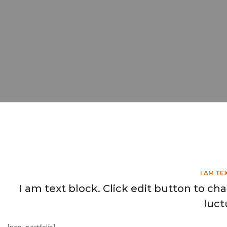
I AM TE
I am text block. Click edit button to cha
luct