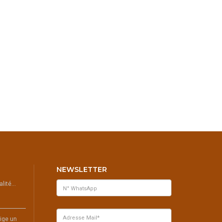
NEWSLETTER
ualité…
ige un