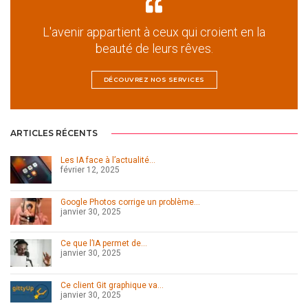
L'avenir appartient à ceux qui croient en la
beauté de leurs rêves.
DÉCOUVREZ NOS SERVICES
ARTICLES RÉCENTS
Les IA face à l’actualité…
février 12, 2025
Google Photos corrige un problème…
janvier 30, 2025
Ce que l’IA permet de…
janvier 30, 2025
Ce client Git graphique va…
janvier 30, 2025