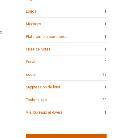
Logos
1
Mockups
1
ve
Plateforme e-commerce
1
Prise de notes
1
Service
9
social
18
Suppression de bruit
1
Technologie
22
Vie, bureaux et divers
1