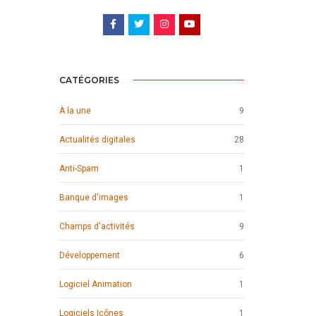
CATÉGORIES
À la une
9
Actualités digitales
28
Anti-Spam
1
Banque d'images
1
Champs d'activités
9
Développement
6
Logiciel Animation
1
Logiciels Icônes
1