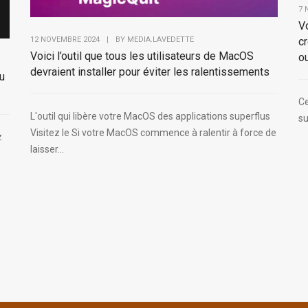
7 
Vo
c
12 NOVEMBRE 2024
|
BY
MEDIA.LAVEDETTE
Voici l’outil que tous les utilisateurs de MacOS
ou
devraient installer pour éviter les ralentissements
du
Ce
L'outil qui libère votre MacOS des applications superflus
su
Visitez le Si votre MacOS commence à ralentir à force de
z
laisser...