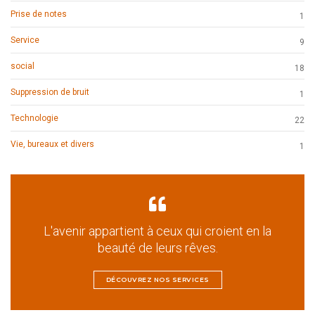
Prise de notes
1
Service
9
social
18
Suppression de bruit
1
Technologie
22
Vie, bureaux et divers
1
L'avenir appartient à ceux qui croient en la
beauté de leurs rêves.
DÉCOUVREZ NOS SERVICES