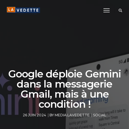
Toggle
Navigatio
Google déploie Gemini
dans la messagerie
Gmail, mais à une
condition !
26 JUIN 2024
BY
MEDIA.LAVEDETTE
SOCIAL