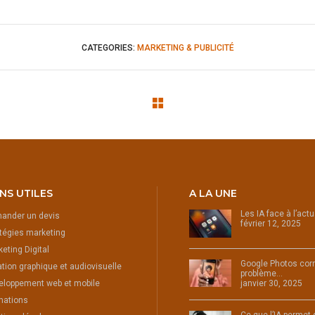
CATEGORIES:
MARKETING & PUBLICITÉ
ENS UTILES
A LA UNE
Les IA face à l’act
ander un devis
février 12, 2025
tégies marketing
eting Digital
Google Photos corr
tion graphique et audiovisuelle
problème…
eloppement web et mobile
janvier 30, 2025
mations