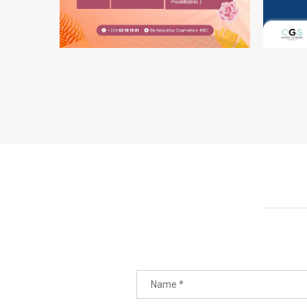
FLYER | BE BEAUTIFUL
COSMETICS