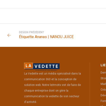
DESIGN PRÉCÉDENT
Étiquette Ananas | NANOU JUICE
LI
Dem
La Vedette est un média spécialisé dans la
Stra
communication 360 et la conception de
Mark
solution web. Notre leitmotiv est de faire de
Créa
chaque entreprise dont on gère la
Dév
communication la vedette de son secteur
For
d'activité.