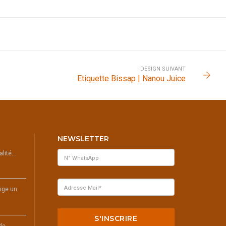
DESIGN SUIVANT
Etiquette Bissap | Nanou Juice
NEWSLETTER
ualité…
ige un