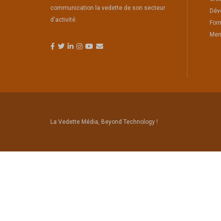
communication la vedette de son secteur
Dév
d'activité.
For
Men
La Vedette Média, Beyond Technology !