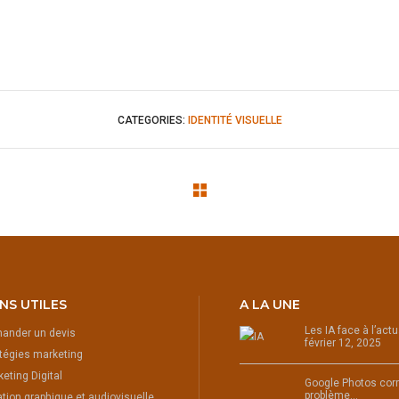
CATEGORIES:
IDENTITÉ VISUELLE
ENS UTILES
A LA UNE
Les IA face à l’act
ander un devis
février 12, 2025
tégies marketing
eting Digital
Google Photos corr
problème…
tion graphique et audiovisuelle