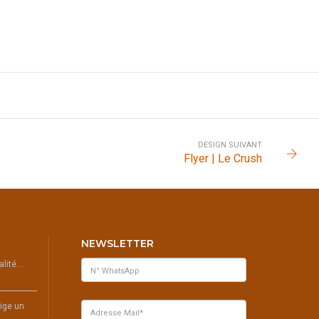
DESIGN SUIVANT
Flyer | Le Crush
NEWSLETTER
ualité…
ige un