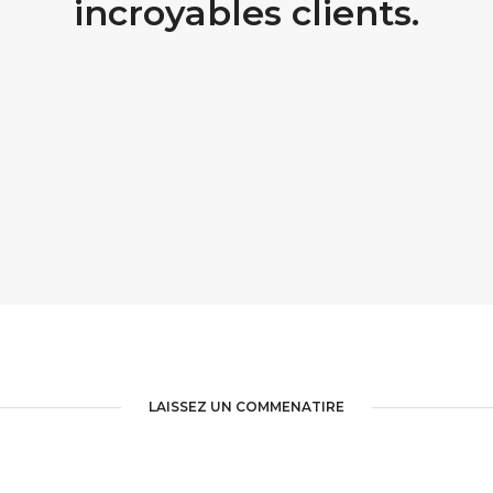
incroyables clients.
CHARTE GRAPHIQUE 
IQUETTE | BMK JUICES
SCARGOT
LAISSEZ UN COMMENATIRE