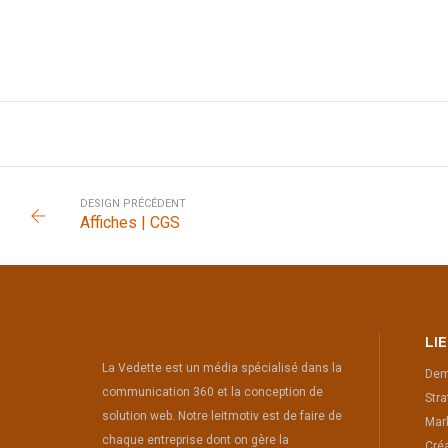
DESIGN PRÉCÉDENT
Affiches | CGS
LI
La Vedette est un média spécialisé dans la
Dem
communication 360 et la conception de
Stra
solution web. Notre leitmotiv est de faire de
Mark
chaque entreprise dont on gère la
Créa